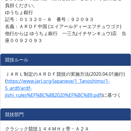
負担ください。
ゆうちょ銀行
記号：０１３２０－８ 番号：９２０９３
名義：ＡＲＤＦ中国 (エイアールディーエフチュウゴク)
他行からは ゆうちょ銀行 一三九(イチサンキュウ)店 当
座００９２０９３
競技ルール
ＪＡＲＬ制定のＡＲＤＦ競技の実施方法(2020.04.01施行)
(
https://www.jarl.org/Japanese/1_Tanoshimo/1-
5_ardf/ardf-
jishi_rules%EF%BC%882020%EF%BC%89.pdf
)に基づく
競技部門
クラシック競技１４４ＭＨｚ帯・Ａ２Ａ