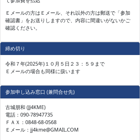
て参加費を払込
Ｅメールの方はＥメール、それ以外の方は郵送で「参加
確認書」をお送りしますので、内容に間違いがないかご
確認ください。
締め切り
令和７年(2025年)１０月５日２３：５９まで
Ｅメールの場合も同様に扱います
参加申し込み窓口 (兼問合せ先)
古城朋和 (JJ4KME)
電話：090-78947735
ＦＡＸ：0848-68-0568
Ｅメール：jj4kme@GMAIL.COM