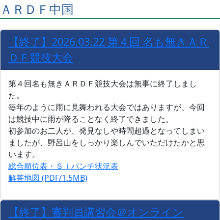
ＡＲＤＦ中国
【終了】2026.03.22 第４回 名も無きＡＲ
ＤＦ競技大会
第４回名も無きＡＲＤＦ競技大会は無事に終了しまし
た。
毎年のように雨に見舞われる大会ではありますが、今回
は競技中に雨が降ることなく終了できました。
初参加のお二人が、発見なしや時間超過となってしまい
ましたが、野呂山をしっかり楽しんでいただけたかと思
います。
総合順位表・ＳＩパンチ状況表
解答地図 (PDF/1.5MB)
【終了】審判員講習会＠オンライン