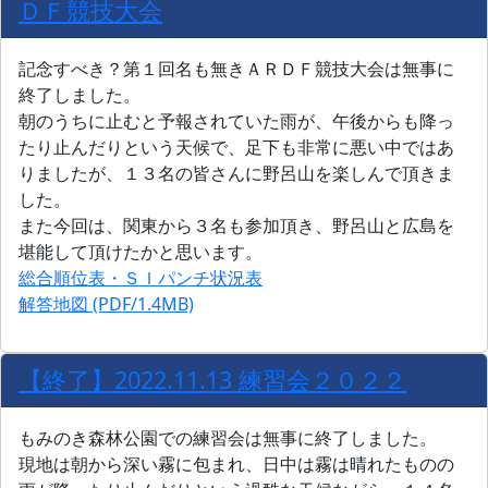
ＤＦ競技大会
記念すべき？第１回名も無きＡＲＤＦ競技大会は無事に
終了しました。
朝のうちに止むと予報されていた雨が、午後からも降っ
たり止んだりという天候で、足下も非常に悪い中ではあ
りましたが、１３名の皆さんに野呂山を楽しんで頂きま
した。
また今回は、関東から３名も参加頂き、野呂山と広島を
堪能して頂けたかと思います。
総合順位表・ＳＩパンチ状況表
解答地図 (PDF/1.4MB)
【終了】2022.11.13 練習会２０２２
もみのき森林公園での練習会は無事に終了しました。
現地は朝から深い霧に包まれ、日中は霧は晴れたものの